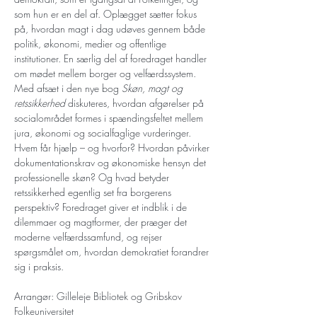
som hun er en del af. Oplægget sætter fokus 
på, hvordan magt i dag udøves gennem både 
politik, økonomi, medier og offentlige 
institutioner. En særlig del af foredraget handler 
om mødet mellem borger og velfærdssystem. 
Med afsæt i den nye bog 
Skøn, magt og 
retssikkerhed
 diskuteres, hvordan afgørelser på 
socialområdet formes i spændingsfeltet mellem 
jura, økonomi og socialfaglige vurderinger. 
Hvem får hjælp – og hvorfor? Hvordan påvirker 
dokumentationskrav og økonomiske hensyn det 
professionelle skøn? Og hvad betyder 
retssikkerhed egentlig set fra borgerens 
perspektiv? Foredraget giver et indblik i de 
dilemmaer og magtformer, der præger det 
moderne velfærdssamfund, og rejser 
spørgsmålet om, hvordan demokratiet forandrer 
sig i praksis.
Arrangør: Gilleleje Bibliotek og Gribskov 
Folkeuniversitet