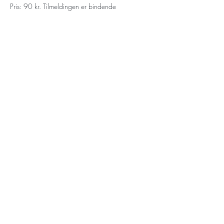
Pris: 90 kr. Tilmeldingen er bindende
Gribskov Folkeuniversitet
Esbønderupvej 59
3230 Græsted, Gribskov
E-
mail:
gribskovfolkeuniversitetet@gmail.com
CVR:
35729526
Privatlivs- og cookiepolitik
©2025 Gribskov Folkeuniversitet