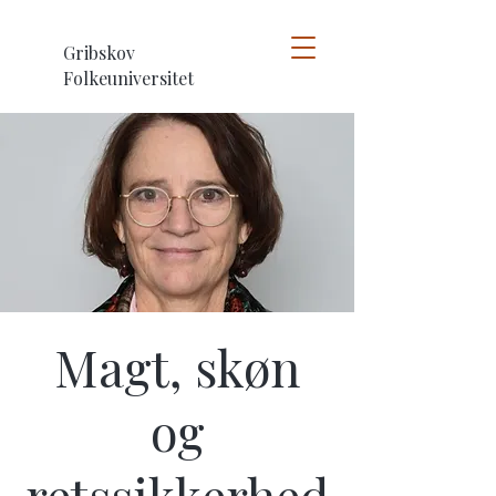
Gribskov
Folkeuniversitet
Magt, skøn
og
retssikkerhed