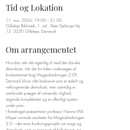
Tid og Lokation
11. nov. 2026, 19.00 – 21.00
Gilleleje Bibliotek, 1. sal., Peter Fjelstrups Vej
12, 3250 Gilleleje, Danmark
Om arrangementet
Hvordan står det egentlig til med det danske 
demokrati, når det for tiden undersøges af 
forskerteamet bag Magtudredningen.2.0?
Danmark bliver ofte beskrevet som et stabilt og 
velfungerende demokrati, men samtidig er 
samfundet præget af voksende ulighed, 
stigende kompleksitet og et offentligt system 
under pres.
I foredraget præsenterer professor Nanna Mik-
Meyer centrale resultater fra Magtudredningen 
2.0 – det store forskningsprojekt om magt og 
demokrati, som er igangsat af Folketinget, og 