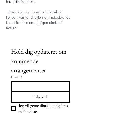
have din interesse.
Tilmeld dig, og få nyt om Gribskov
Folkeuniversitet direkte i din Indbakke (du
kan altid afmelde dig igen direkte i
mailen).
Hold dig opdateret om 
kommende 
arrangementer
Email
*
Tilmeld
Jeg vil gerne tilmelde mig jeres 
mailingliste.