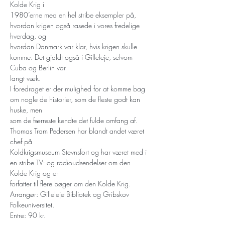
Kolde Krig i
1980’erne med en hel stribe eksempler på, 
hvordan krigen også rasede i vores fredelige 
hverdag, og
hvordan Danmark var klar, hvis krigen skulle 
komme. Det gjaldt også i Gilleleje, selvom 
Cuba og Berlin var
langt væk. 
I foredraget er der mulighed for at komme bag 
om nogle de historier, som de fleste godt kan 
huske, men
som de færreste kendte det fulde omfang af. 
Thomas Tram Pedersen har blandt andet været 
chef på
Koldkrigsmuseum Stevnsfort og har været med i 
en stribe TV- og radioudsendelser om den 
Kolde Krig og er
forfatter til flere bøger om den Kolde Krig.
Arrangør: Gilleleje Bibliotek og Gribskov 
Folkeuniversitet.
Entre: 90 kr.