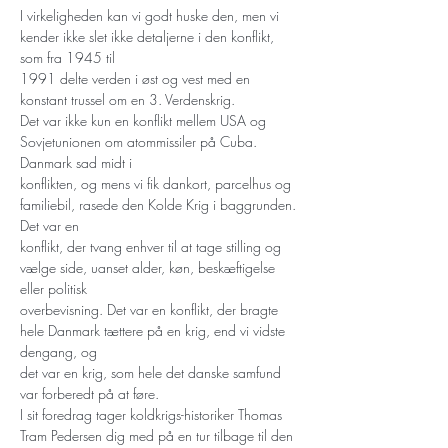
I virkeligheden kan vi godt huske den, men vi 
kender ikke slet ikke detaljerne i den konflikt, 
som fra 1945 til
1991 delte verden i øst og vest med en 
konstant trussel om en 3. Verdenskrig.
Det var ikke kun en konflikt mellem USA og 
Sovjetunionen om atommissiler på Cuba. 
Danmark sad midt i
konflikten, og mens vi fik dankort, parcelhus og 
familiebil, rasede den Kolde Krig i baggrunden. 
Det var en
konflikt, der tvang enhver til at tage stilling og 
vælge side, uanset alder, køn, beskæftigelse 
eller politisk
overbevisning. Det var en konflikt, der bragte 
hele Danmark tættere på en krig, end vi vidste 
dengang, og
det var en krig, som hele det danske samfund 
var forberedt på at føre.
I sit foredrag tager koldkrigs-historiker Thomas 
Tram Pedersen dig med på en tur tilbage til den 